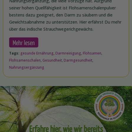
Nahrungsergänzung, die viele Vorzüge hat. Aufgrund
seiner hohen Quellfähigkeit ist Flohsamenschalenpulver
bestens dazu geeignet, den Darm zu säubern und die
Gewichtsabnahme zu unterstützen. Hier erfährst Du mehr
über das indische Strauchwegerichgewächs.
Mehr lesen
Tags:
gesunde Ernährung
,
Darmreinigung
,
Flohsamen
,
Flohsamenschalen
,
Gesundheit
,
Darmgesundheit
,
Nahrungsergänzung
Erfahre hier, wie wir bereits