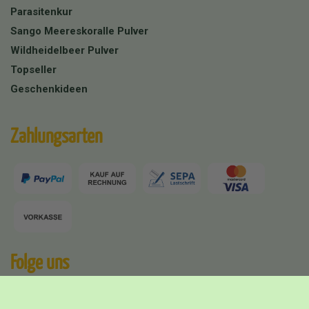
Parasitenkur
Sango Meereskoralle Pulver
Wildheidelbeer Pulver
Topseller
Geschenkideen
Zahlungsarten
Folge uns