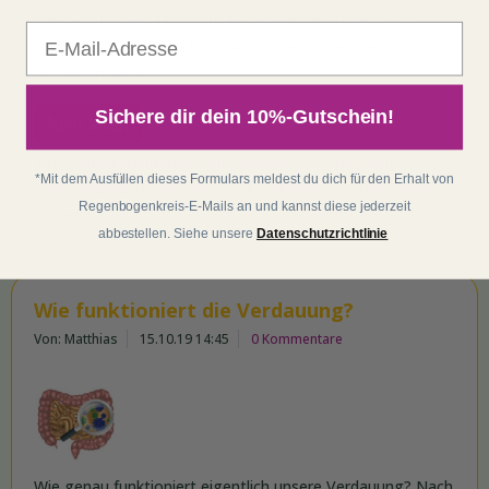
mit dem Rücken. Doch nur selten wird die Ursache im
E-Mail
Darm gesucht. Dabei liegt häufig genau hier die Wurzel
der Beschwerden.
Sichere dir dein 10%-Gutschein!
Mehr lesen
Tags:
Rückenschmerzen
,
Darmgesundheit
,
Verschlackung
,
*Mit dem Ausfüllen dieses Formulars meldest du dich für den Erhalt von
Darmreinigung
,
Darmsanierung
,
vegane Ernährung
,
Ballaststoffe
,
Regenbogenkreis-E-Mails an und kannst diese jederzeit
Rohkost
abbestellen. Siehe unsere
Datenschutzrichtlinie
Wie funktioniert die Verdauung?
Von: Matthias
15.10.19 14:45
0 Kommentare
Wie genau funktioniert eigentlich unsere Verdauung? Nach