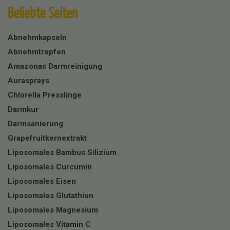
Beliebte Seiten
Abnehmkapseln
Abnehmtropfen
Amazonas Darmreinigung
Aurasprays
Chlorella Presslinge
Darmkur
Darmsanierung
Grapefruitkernextrakt
Liposomales Bambus Silizium
Liposomales Curcumin
Liposomales Eisen
Liposomales Glutathion
Liposomales Magnesium
Liposomales Vitamin C