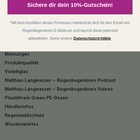
Über Matthias
Sichere dir dein 10%-Gutschein!
matthias-langwasser.com
Über Regenbogenkreis
*Mit dem Ausfüllen dieses Formulars meldest du dich für den Erhalt von
Jobs
Regenbogenkreis-E-Mails an und kannst diese jederzeit
Newsletter
abbestellen. Siehe unsere
Datenschutzrichtlinie
Partnerprogramm
Meinungen
Produktqualität
Violettglas
Matthias Langwasser – Regenbogenkreis Podcast
Matthias Langwasser – Regenbogenkreis Videos
Plastikfreie Green PE-Dosen
Händlerinfos
Regenwaldschutz
Wissenswertes