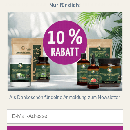
Unser Shop läuft auf 100 % Ökostrom aus erneuerbaren
Nur für dich:
Energien!
Shop
Kontakt
Impressum
AGB
Widerrufsrecht
Datenschutz
Batterieentsorgung
Als Dankeschön für deine Anmeldung zum Newsletter.
Zahlung und Versand
E-Mail
Regenbogenkreis