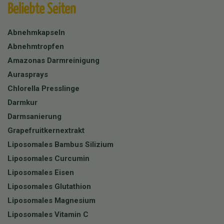
Beliebte Seiten
Abnehmkapseln
Abnehmtropfen
Amazonas Darmreinigung
Aurasprays
Chlorella Presslinge
Darmkur
Darmsanierung
Grapefruitkernextrakt
Liposomales Bambus Silizium
Liposomales Curcumin
Liposomales Eisen
Liposomales Glutathion
Liposomales Magnesium
Liposomales Vitamin C