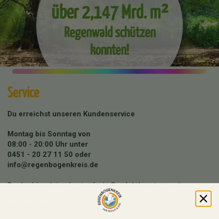
über 2,147 Mrd. m²
Regenwald schützen
konnten!
Service
Du erreichst unseren Kundenservice
Montag bis Sonntag von
08:00 - 20:00 Uhr unter
0451 - 20 27 11 50
oder
info@regenbogenkreis.de
Buche hier deine kostenfreie Produktberatung mit
unserem Team:
Beratungstermin buchen