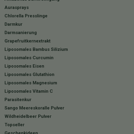
Aurasprays
Chlorella Presslinge
Darmkur
Darmsanierung
Grapefruitkernextrakt
Liposomales Bambus Silizium
Liposomales Curcumin
Liposomales Eisen
Liposomales Glutathion
Liposomales Magnesium
Liposomales Vitamin C
Parasitenkur
Sango Meereskoralle Pulver
Wildheidelbeer Pulver
Topseller
Geschenkideen