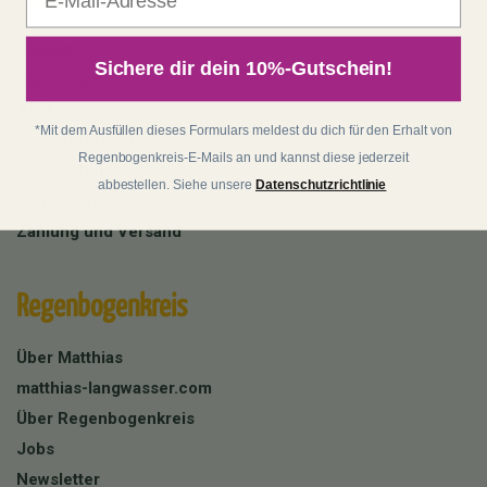
Kontakt
Sichere dir dein 10%-Gutschein!
Impressum
AGB
*Mit dem Ausfüllen dieses Formulars meldest du dich für den Erhalt von
Widerrufsrecht
Regenbogenkreis-E-Mails an und kannst diese jederzeit
Datenschutz
abbestellen. Siehe unsere
Datenschutzrichtlinie
Batterieentsorgung
Zahlung und Versand
Regenbogenkreis
Über Matthias
matthias-langwasser.com
Über Regenbogenkreis
Jobs
Newsletter