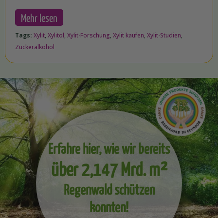
Mehr lesen
Tags:
Xylit
,
Xylitol
,
Xylit-Forschung
,
Xylit kaufen
,
Xylit-Studien
,
Zuckeralkohol
Erfahre hier, wie wir bereits
über 2,147 Mrd. m²
Regenwald schützen
konnten!