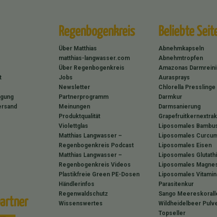
Regenbogenkreis
Beliebte Seit
Über Matthias
Abnehmkapseln
matthias-langwasser.com
Abnehmtropfen
Über Regenbogenkreis
Amazonas Darmrein
t
Jobs
Aurasprays
Newsletter
Chlorella Presslinge
rgung
Partnerprogramm
Darmkur
ersand
Meinungen
Darmsanierung
Produktqualität
Grapefruitkernextrak
Violettglas
Liposomales Bambus
Matthias Langwasser –
Liposomales Curcum
Regenbogenkreis Podcast
Liposomales Eisen
Matthias Langwasser –
Liposomales Glutath
Regenbogenkreis Videos
Liposomales Magne
Plastikfreie Green PE-Dosen
Liposomales Vitamin
Händlerinfos
Parasitenkur
Regenwaldschutz
Sango Meereskorall
artner
Wissenswertes
Wildheidelbeer Pulv
Topseller