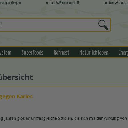
hhaltig und vegan
100 % Premiumqualität
über 260.000 z
ystem
Superfoods
Rohkost
Natürlich leben
Ener
übersicht
 gegen Karies
ßig Jahren gibt es umfangreiche Studien, die sich mit der Wirkung von