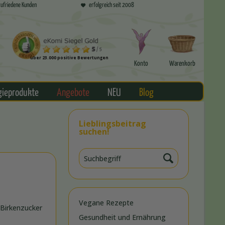
ufriedene Kunden
erfolgreich seit 2008
über 23.000 positive Bewertungen
Konto
Warenkorb
gieprodukte
Angebote
NEU
Blog
Lieblingsbeitrag
suchen!
Vegane Rezepte
 Birkenzucker
Gesundheit und Ernährung