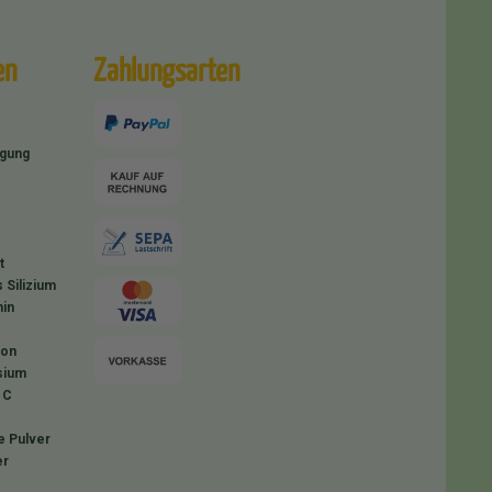
en
Zahlungsarten
igung
t
 Silizium
in
ion
sium
 C
e Pulver
er