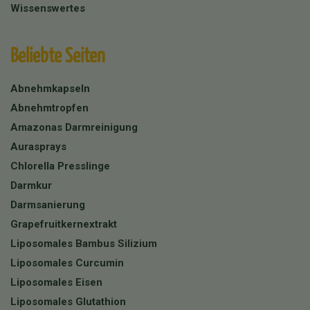
Wissenswertes
Beliebte Seiten
Abnehmkapseln
Abnehmtropfen
Amazonas Darmreinigung
Aurasprays
Chlorella Presslinge
Darmkur
Darmsanierung
Grapefruitkernextrakt
Liposomales Bambus Silizium
Liposomales Curcumin
Liposomales Eisen
Liposomales Glutathion