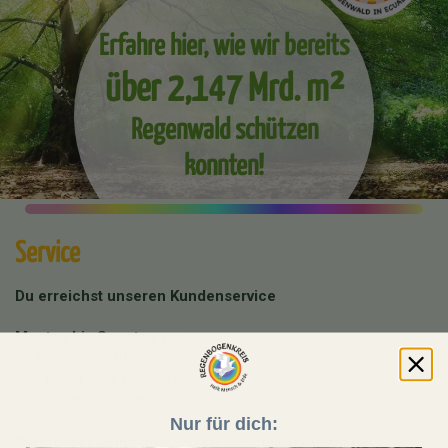
Erfahre hier, wie wir bereits
über 2,147 Mrd. m²
Regenwald schützen
konnten!
Service
Du erreichst unseren Kundenservice
Montag bis Sonntag von
08:00 - 20:00 Uhr unter
0451 - 20 27 11 50
oder
info@regenbogenkreis.de
Nur für dich:
Buche hier deine kostenfreie Produktberatung mit