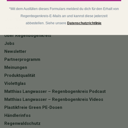
Regenbogenkreis
*Mit dem Ausfüllen dieses Formulars meldest du dich für den Erhalt von
Regenbogenkreis-E-Mails an und kannst diese jederzeit
Über Matthias
abbestellen. Siehe unsere
Datenschutzrichtlinie
matthias-langwasser.com
Über Regenbogenkreis
Jobs
Newsletter
Partnerprogramm
Meinungen
Produktqualität
Violettglas
Matthias Langwasser – Regenbogenkreis Podcast
Matthias Langwasser – Regenbogenkreis Videos
Plastikfreie Green PE-Dosen
Händlerinfos
Regenwaldschutz