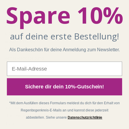
Shop
Spare 10%
Kontakt
Impressum
auf deine erste Bestellung!
AGB
Widerrufsrecht
Als Dankeschön für deine Anmeldung zum Newsletter.
Datenschutz
Batterieentsorgung
E-Mail
Zahlung und Versand
Regenbogenkreis
Sichere dir dein 10%-Gutschein!
Über Matthias
*Mit dem Ausfüllen dieses Formulars meldest du dich für den Erhalt von
matthias-langwasser.com
Regenbogenkreis-E-Mails an und kannst diese jederzeit
Über Regenbogenkreis
abbestellen. Siehe unsere
Datenschutzrichtlinie
Jobs