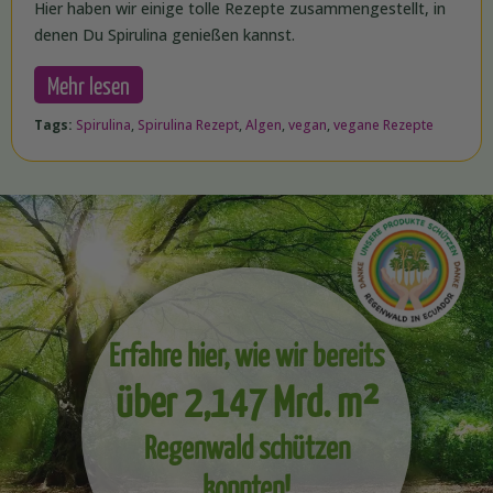
Hier haben wir einige tolle Rezepte zusammengestellt, in
denen Du Spirulina genießen kannst.
Mehr lesen
Tags:
Spirulina
,
Spirulina Rezept
,
Algen
,
vegan
,
vegane Rezepte
Erfahre hier, wie wir bereits
über 2,147 Mrd. m²
Regenwald schützen
konnten!