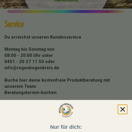
Service
Du erreichst unseren Kundenservice
Montag bis Sonntag von
08:00 - 20:00 Uhr unter
0451 - 20 27 11 50
oder
info@regenbogenkreis.de
Buche hier deine kostenfreie Produktberatung mit
unserem Team:
Beratungstermin buchen
Unser Shop läuft auf 100 % Ökostrom aus erneuerbaren
Energien!
Nur für dich: