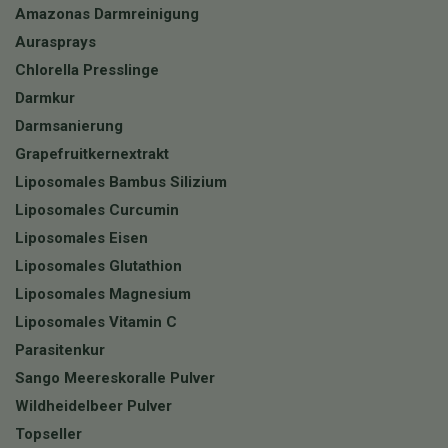
Amazonas Darmreinigung
Aurasprays
Chlorella Presslinge
Darmkur
Darmsanierung
Grapefruitkernextrakt
Liposomales Bambus Silizium
Liposomales Curcumin
Liposomales Eisen
Liposomales Glutathion
Liposomales Magnesium
Liposomales Vitamin C
Parasitenkur
Sango Meereskoralle Pulver
Wildheidelbeer Pulver
Topseller