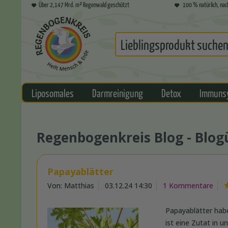
Über 2,147 Mrd. m² Regenwald geschützt
100 % natürlich, nac
Liposomales
Darmreinigung
Detox
Immuns
Regenbogenkreis Blog - Blog
Papayablätter
Von: Matthias
03.12.24 14:30
1 Kommentare
Papayablätter habe
ist eine Zutat in 