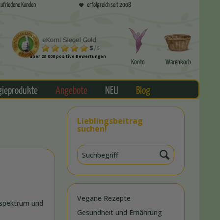
ufriedene Kunden
erfolgreich seit 2008
über 23.000 positive Bewertungen
Konto
Warenkorb
gieprodukte
Angebote
NEU
Blog
Lieblingsbeitrag
suchen!
Vegane Rezepte
gsspektrum und
Gesundheit und Ernährung