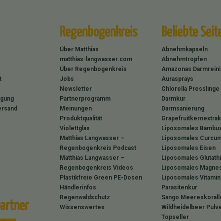
Regenbogenkreis
Beliebte Seit
Über Matthias
Abnehmkapseln
matthias-langwasser.com
Abnehmtropfen
Über Regenbogenkreis
Amazonas Darmrein
t
Jobs
Aurasprays
Newsletter
Chlorella Presslinge
rgung
Partnerprogramm
Darmkur
ersand
Meinungen
Darmsanierung
Produktqualität
Grapefruitkernextrak
Violettglas
Liposomales Bambus
Matthias Langwasser –
Liposomales Curcum
Regenbogenkreis Podcast
Liposomales Eisen
Matthias Langwasser –
Liposomales Glutath
Regenbogenkreis Videos
Liposomales Magne
Plastikfreie Green PE-Dosen
Liposomales Vitamin
Händlerinfos
Parasitenkur
Regenwaldschutz
Sango Meereskorall
artner
Wissenswertes
Wildheidelbeer Pulv
Topseller