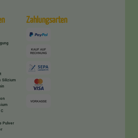
en
Zahlungsarten
igung
t
 Silizium
in
ion
sium
 C
e Pulver
er