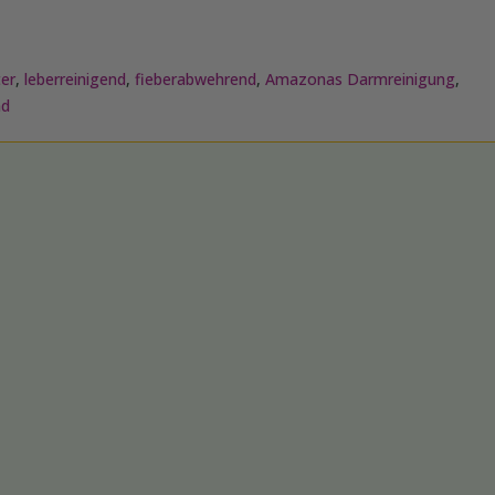
ter
,
leberreinigend
,
fieberabwehrend
,
Amazonas Darmreinigung
,
nd