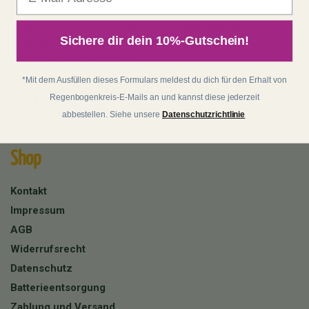
Buche hier deine kostenfreie Produktberatung mit
Sichere dir dein 10%-Gutschein!
unserem Team:
Beratungstermin buchen
*Mit dem Ausfüllen dieses Formulars meldest du dich für den Erhalt von
Unser Shop läuft auf 100 % Ökostrom aus erneuerbaren
Regenbogenkreis-E-Mails an und kannst diese jederzeit
Energien!
abbestellen. Siehe unsere
Datenschutzrichtlinie
Shop
Kontakt
Impressum
AGB
Widerrufsrecht
Datenschutz
Batterieentsorgung
Zahlung und Versand