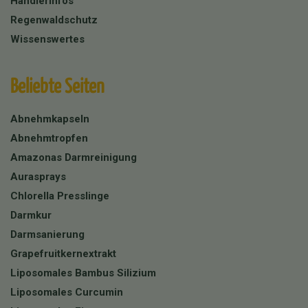
Händlerinfos
Regenwaldschutz
Wissenswertes
Beliebte Seiten
Abnehmkapseln
Abnehmtropfen
Amazonas Darmreinigung
Aurasprays
Chlorella Presslinge
Darmkur
Darmsanierung
Grapefruitkernextrakt
Liposomales Bambus Silizium
Liposomales Curcumin