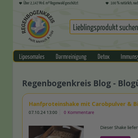
Über 2,147 Mrd. m² Regenwald geschützt
100 % natürlich, nac
Liposomales
Darmreinigung
Detox
Immuns
Regenbogenkreis Blog - Blog
Hanfproteinshake mit Carobpulver & B
07.10.24 13:00
0 Kommentare
Dieser Shake liefe