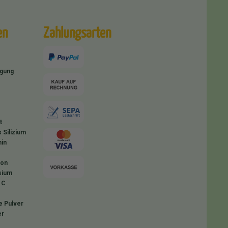
en
Zahlungsarten
igung
t
 Silizium
in
ion
sium
 C
e Pulver
er