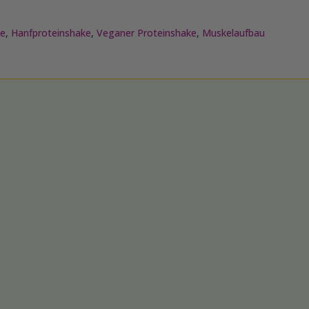
ke
,
Hanfproteinshake
,
Veganer Proteinshake
,
Muskelaufbau