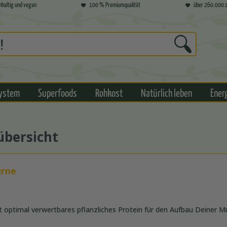
hhaltig und vegan
100 % Premiumqualität
über 260.000 z
ystem
Superfoods
Rohkost
Natürlich leben
Ener
übersicht
irne
rt optimal verwertbares pflanzliches Protein für den Aufbau Deiner M