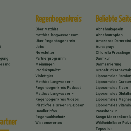
Regenbogenkreis
Beliebte Seit
Über Matthias
Abnehmkapseln
matthias-langwasser.com
Abnehmtropfen
Über Regenbogenkreis
Amazonas Darmrein
t
Jobs
Aurasprays
Newsletter
Chlorella Presslinge
rgung
Partnerprogramm
Darmkur
ersand
Meinungen
Darmsanierung
Produktqualität
Grapefruitkernextrak
Violettglas
Liposomales Bambus
Matthias Langwasser –
Liposomales Curcum
Regenbogenkreis Podcast
Liposomales Eisen
Matthias Langwasser –
Liposomales Glutath
Regenbogenkreis Videos
Liposomales Magne
Plastikfreie Green PE-Dosen
Liposomales Vitamin
Händlerinfos
Parasitenkur
Regenwaldschutz
Sango Meereskorall
artner
Wissenswertes
Wildheidelbeer Pulv
Topseller