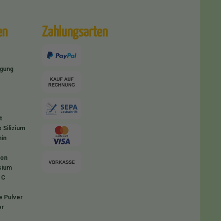
en
Zahlungsarten
igung
t
 Silizium
in
ion
sium
 C
e Pulver
er