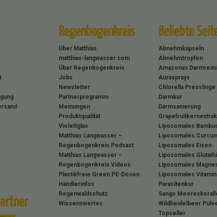
Regenbogenkreis
Beliebte Seit
Über Matthias
Abnehmkapseln
matthias-langwasser.com
Abnehmtropfen
Über Regenbogenkreis
Amazonas Darmrein
t
Jobs
Aurasprays
Newsletter
Chlorella Presslinge
rgung
Partnerprogramm
Darmkur
ersand
Meinungen
Darmsanierung
Produktqualität
Grapefruitkernextrak
Violettglas
Liposomales Bambus
Matthias Langwasser –
Liposomales Curcum
Regenbogenkreis Podcast
Liposomales Eisen
Matthias Langwasser –
Liposomales Glutath
Regenbogenkreis Videos
Liposomales Magne
Plastikfreie Green PE-Dosen
Liposomales Vitamin
Händlerinfos
Parasitenkur
Regenwaldschutz
Sango Meereskorall
artner
Wissenswertes
Wildheidelbeer Pulv
Topseller