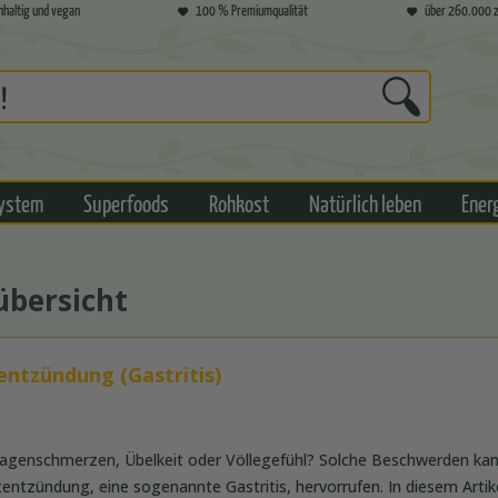
hhaltig und vegan
100 % Premiumqualität
über 260.000 z
ystem
Superfoods
Rohkost
Natürlich leben
Ener
übersicht
entzündung (Gastritis)
Magenschmerzen, Übelkeit oder Völlegefühl? Solche Beschwerden kan
ntzündung, eine sogenannte Gastritis, hervorrufen. In diesem Artik