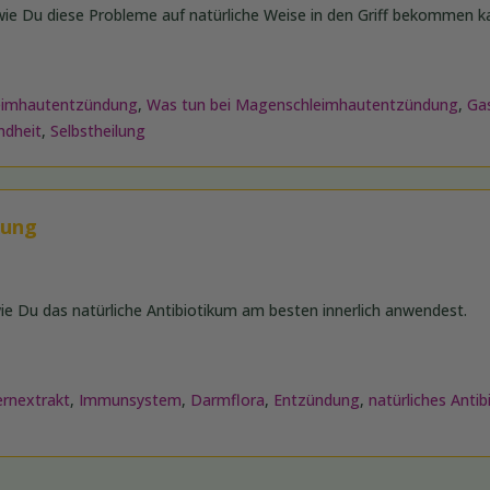
wie Du diese Probleme auf natürliche Weise in den Griff bekommen k
eimhautentzündung
,
Was tun bei Magenschleimhautentzündung
,
Gas
ndheit
,
Selbstheilung
dung
wie Du das natürliche Antibiotikum am besten innerlich anwendest.
ernextrakt
,
Immunsystem
,
Darmflora
,
Entzündung
,
natürliches Anti