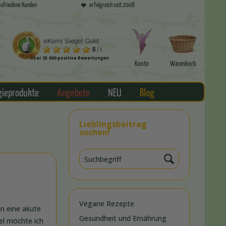
ufriedene Kunden
erfolgreich seit 2008
über 23.000 positive Bewertungen
Konto
Warenkorb
gieprodukte
Angebote
NEU
Blog
Lieblingsbeitrag
suchen!
Vegane Rezepte
n eine akute
Gesundheit und Ernährung
el möchte ich