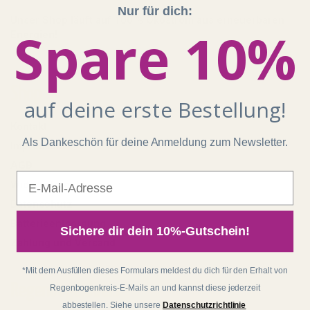
Nur für dich:
Unser Shop läuft auf 100 % Ökostrom aus erneuerbaren
Spare 10%
Energien!
Shop
auf deine erste Bestellung!
Kontakt
Als Dankeschön für deine Anmeldung zum Newsletter.
Impressum
AGB
E-Mail
Widerrufsrecht
Datenschutz
Batterieentsorgung
Sichere dir dein 10%-Gutschein!
Zahlung und Versand
*Mit dem Ausfüllen dieses Formulars meldest du dich für den Erhalt von
Regenbogenkreis
Regenbogenkreis-E-Mails an und kannst diese jederzeit
abbestellen. Siehe unsere
Datenschutzrichtlinie