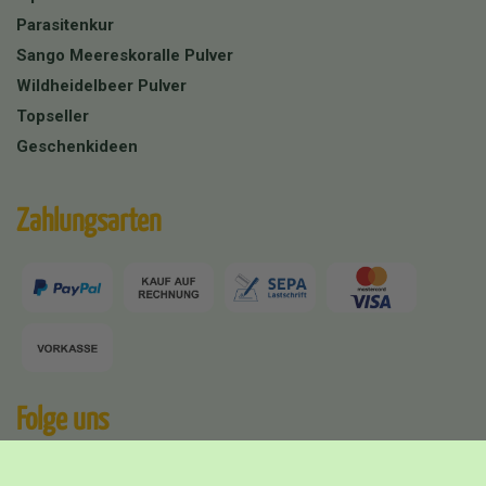
Parasitenkur
Sango Meereskoralle Pulver
Wildheidelbeer Pulver
Topseller
Geschenkideen
Zahlungsarten
Folge uns