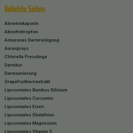
Beliebte Seiten
Abnehmkapseln
Abnehmtropfen
Amazonas Darmreinigung
Aurasprays
Chlorella Presslinge
Darmkur
Darmsanierung
Grapefruitkernextrakt
Liposomales Bambus Silizium
Liposomales Curcumin
Liposomales Eisen
Liposomales Glutathion
Liposomales Magnesium
Liposomales Vitamin C