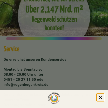
über 2,147 Mrd. m²
Regenwald schützen
konnten!
Service
Du erreichst unseren Kundenservice
Montag bis Sonntag von
08:00 - 20:00 Uhr unter
0451 - 20 27 11 50
oder
info@regenbogenkreis.de
Buche hier deine kostenfreie Produktberatung mit
unserem Team:
Beratungstermin buchen