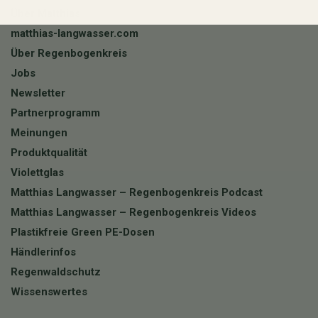
Über Matthias
matthias-langwasser.com
Über Regenbogenkreis
Jobs
Newsletter
Partnerprogramm
Meinungen
Produktqualität
Violettglas
Matthias Langwasser – Regenbogenkreis Podcast
Matthias Langwasser – Regenbogenkreis Videos
Plastikfreie Green PE-Dosen
Händlerinfos
Regenwaldschutz
Wissenswertes