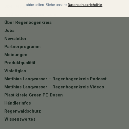
abbestellen. Siehe unsere
Datenschutzrichtlinie
Über Matthias
matthias-langwasser.com
Über Regenbogenkreis
Jobs
Newsletter
Partnerprogramm
Meinungen
Produktqualität
Violettglas
Matthias Langwasser – Regenbogenkreis Podcast
Matthias Langwasser – Regenbogenkreis Videos
Plastikfreie Green PE-Dosen
Händlerinfos
Regenwaldschutz
Wissenswertes