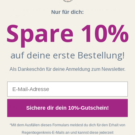
Unser Shop läuft auf 100 % Ökostrom aus erneuerbaren
Nur für dich:
Energien!
Spare 10%
Shop
auf deine erste Bestellung!
Kontakt
Impressum
Als Dankeschön für deine Anmeldung zum Newsletter.
AGB
Widerrufsrecht
E-Mail
Datenschutz
Batterieentsorgung
Zahlung und Versand
Sichere dir dein 10%-Gutschein!
Regenbogenkreis
*Mit dem Ausfüllen dieses Formulars meldest du dich für den Erhalt von
Regenbogenkreis-E-Mails an und kannst diese jederzeit