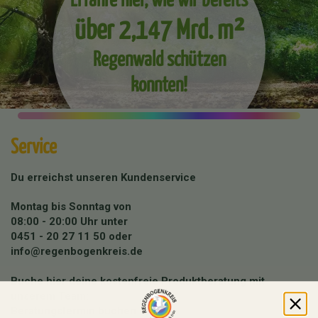
über 2,147 Mrd. m²
Regenwald schützen
konnten!
Service
Du erreichst unseren Kundenservice
Montag bis Sonntag von
08:00 - 20:00 Uhr unter
0451 - 20 27 11 50
oder
info@regenbogenkreis.de
Buche hier deine kostenfreie Produktberatung mit
unserem Team:
Beratungstermin buchen