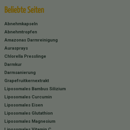
Beliebte Seiten
Abnehmkapseln
Abnehmtropfen
Amazonas Darmreinigung
Aurasprays
Chlorella Presslinge
Darmkur
Darmsanierung
Grapefruitkernextrakt
Liposomales Bambus Silizium
Liposomales Curcumin
Liposomales Eisen
Liposomales Glutathion
Liposomales Magnesium
Liposomales Vitamin C