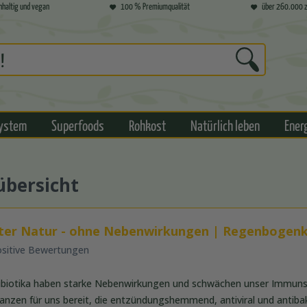
hhaltig und vegan
100 % Premiumqualität
über 260.000 z
ystem
Superfoods
Rohkost
Natürlich leben
Ener
übersicht
utter Natur - ohne Nebenwirkungen | Regenbogenk
ositive Bewertungen
ibiotika haben starke Nebenwirkungen und schwächen unser Immuns
flanzen für uns bereit, die entzündungshemmend, antiviral und antibakt