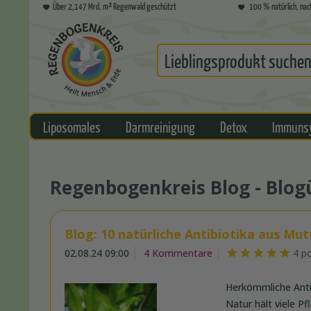
Über 2,147 Mrd. m² Regenwald geschützt
100 % natürlich, nac
Liposomales
Darmreinigung
Detox
Immuns
Regenbogenkreis Blog - Blog
Blog: 10 natürliche Antibiotika aus M
02.08.24 09:00
4 Kommentare
4 p
Herkömmliche Ant
Natur hält viele P