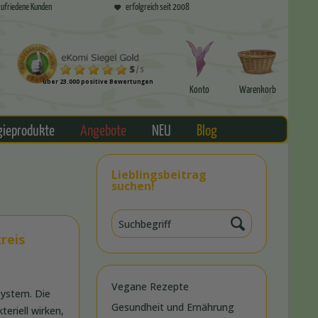
ufriedene Kunden
erfolgreich seit 2008
über 23.000 positive Bewertungen
Konto
Warenkorb
gieprodukte
Angebote
NEU
Blog
Lieblingsbeitrag
suchen!
reis
Vegane Rezepte
ystem. Die
Gesundheit und Ernährung
eriell wirken,