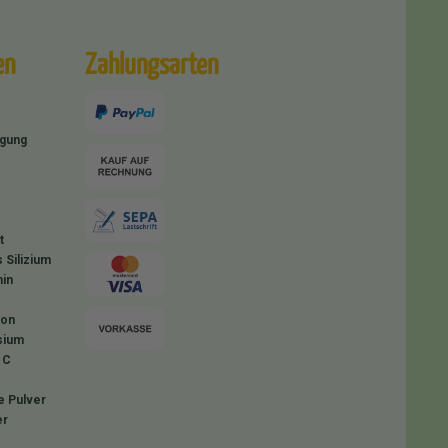
en
Zahlungsarten
igung
t
 Silizium
in
ion
sium
 C
e Pulver
er