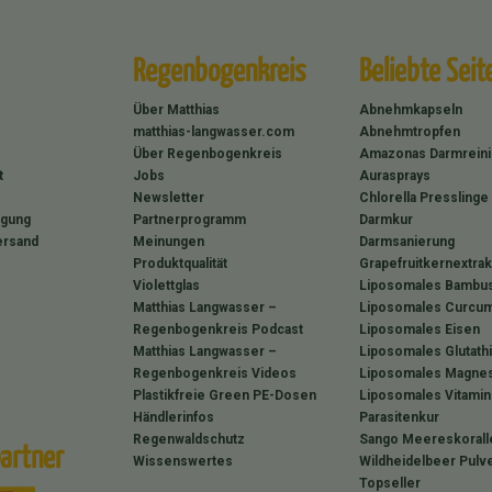
Regenbogenkreis
Beliebte Seit
Über Matthias
Abnehmkapseln
matthias-langwasser.com
Abnehmtropfen
Über Regenbogenkreis
Amazonas Darmrein
t
Jobs
Aurasprays
Newsletter
Chlorella Presslinge
rgung
Partnerprogramm
Darmkur
ersand
Meinungen
Darmsanierung
Produktqualität
Grapefruitkernextrak
Violettglas
Liposomales Bambus
Matthias Langwasser –
Liposomales Curcum
Regenbogenkreis Podcast
Liposomales Eisen
Matthias Langwasser –
Liposomales Glutath
Regenbogenkreis Videos
Liposomales Magne
Plastikfreie Green PE-Dosen
Liposomales Vitamin
Händlerinfos
Parasitenkur
Regenwaldschutz
Sango Meereskorall
artner
Wissenswertes
Wildheidelbeer Pulv
Topseller