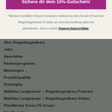
Sichere dir dein 10%-Gutschein!
Regenbogenkreis
*Mit dem Ausfüllen dieses Formulars meldest du dich für den Erhalt von
Regenbogenkreis-E-Mails an und kannst diese jederzeit
Über Matthias
abbestellen. Siehe unsere
Datenschutzrichtlinie
matthias-langwasser.com
Über Regenbogenkreis
Jobs
Newsletter
Partnerprogramm
Meinungen
Produktqualität
Violettglas
Matthias Langwasser – Regenbogenkreis Podcast
Matthias Langwasser – Regenbogenkreis Videos
Plastikfreie Green PE-Dosen