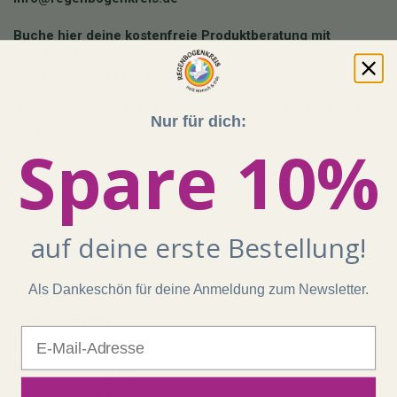
Buche hier deine kostenfreie Produktberatung mit
unserem Team:
Beratungstermin buchen
Unser Shop läuft auf 100 % Ökostrom aus erneuerbaren
Nur für dich:
Energien!
Spare 10%
Shop
auf deine erste Bestellung!
Kontakt
Impressum
Als Dankeschön für deine Anmeldung zum Newsletter.
AGB
Widerrufsrecht
E-Mail
Datenschutz
Batterieentsorgung
Zahlung und Versand