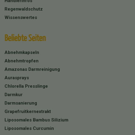
Händlerinfos
Regenwaldschutz
Wissenswertes
Beliebte Seiten
Abnehmkapseln
Abnehmtropfen
Amazonas Darmreinigung
Aurasprays
Chlorella Presslinge
Darmkur
Darmsanierung
Grapefruitkernextrakt
Liposomales Bambus Silizium
Liposomales Curcumin