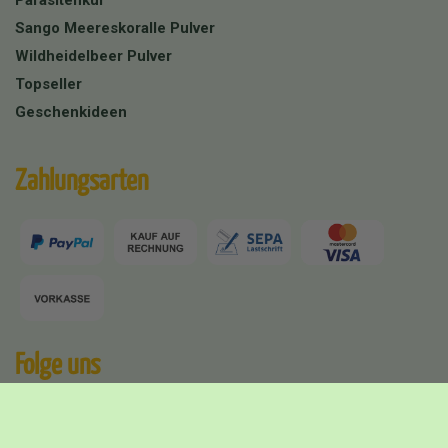
Parasitenkur
Sango Meereskoralle Pulver
Wildheidelbeer Pulver
Topseller
Geschenkideen
Zahlungsarten
Folge uns