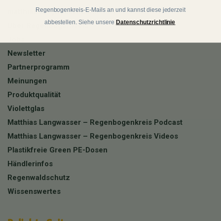
Regenbogenkreis-E-Mails an und kannst diese jederzeit
matthias-langwasser.com
abbestellen. Siehe unsere
Datenschutzrichtlinie
Über Regenbogenkreis
Jobs
Newsletter
Partnerprogramm
Meinungen
Produktqualität
Violettglas
Matthias Langwasser – Regenbogenkreis Podcast
Matthias Langwasser – Regenbogenkreis Videos
Plastikfreie Green PE-Dosen
Händlerinfos
Regenwaldschutz
Wissenswertes