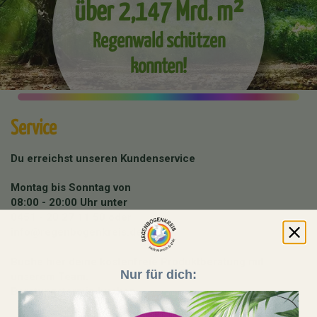
über 2,147 Mrd. m²
Regenwald schützen
konnten!
Service
Du erreichst unseren Kundenservice
Montag bis Sonntag von
08:00 - 20:00 Uhr unter
0451 - 20 27 11 50
oder
info@regenbogenkreis.de
Buche hier deine kostenfreie Produktberatung mit
Nur für dich:
unserem Team:
Beratungstermin buchen