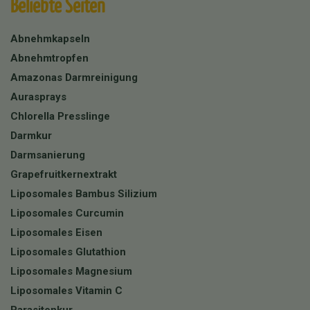
Beliebte Seiten
Abnehmkapseln
Abnehmtropfen
Amazonas Darmreinigung
Aurasprays
Chlorella Presslinge
Darmkur
Darmsanierung
Grapefruitkernextrakt
Liposomales Bambus Silizium
Liposomales Curcumin
Liposomales Eisen
Liposomales Glutathion
Liposomales Magnesium
Liposomales Vitamin C