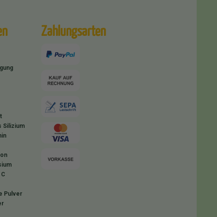
en
Zahlungsarten
igung
t
 Silizium
in
ion
sium
 C
e Pulver
er