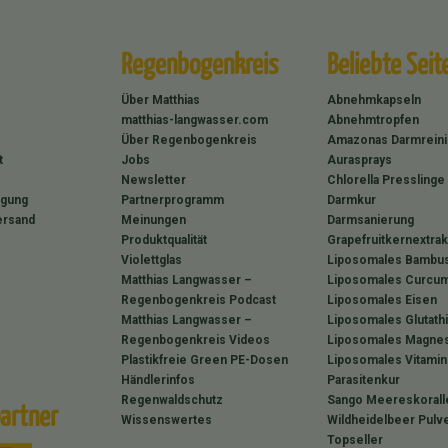
Regenbogenkreis
Beliebte Seit
Über Matthias
Abnehmkapseln
matthias-langwasser.com
Abnehmtropfen
Über Regenbogenkreis
Amazonas Darmrein
t
Jobs
Aurasprays
Newsletter
Chlorella Presslinge
rgung
Partnerprogramm
Darmkur
ersand
Meinungen
Darmsanierung
Produktqualität
Grapefruitkernextrak
Violettglas
Liposomales Bambus
Matthias Langwasser –
Liposomales Curcum
Regenbogenkreis Podcast
Liposomales Eisen
Matthias Langwasser –
Liposomales Glutath
Regenbogenkreis Videos
Liposomales Magne
Plastikfreie Green PE-Dosen
Liposomales Vitamin
Händlerinfos
Parasitenkur
Regenwaldschutz
Sango Meereskorall
artner
Wissenswertes
Wildheidelbeer Pulv
Topseller