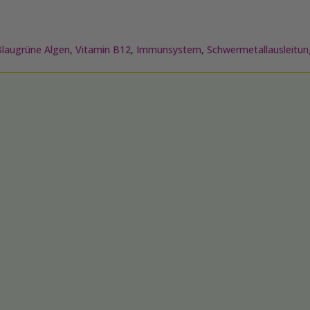
Blaugrüne Algen
,
Vitamin B12
,
Immunsystem
,
Schwermetallausleitu