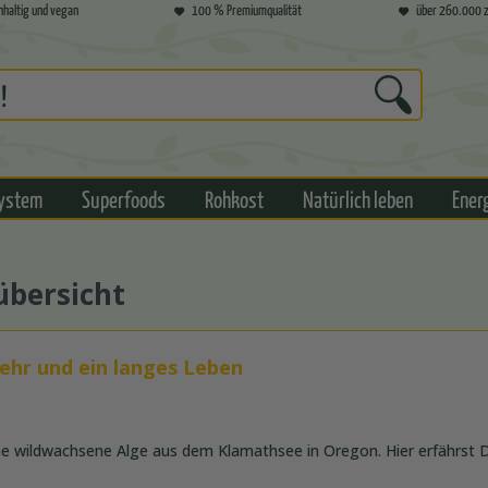
hhaltig und vegan
100 % Premiumqualität
über 260.000 z
ystem
Superfoods
Rohkost
Natürlich leben
Ener
übersicht
ehr und ein langes Leben
ine wildwachsene Alge aus dem Klamathsee in Oregon. Hier erfährst D