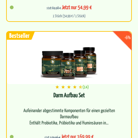
Befreit deinen Körper auf allen Ebenen
Jetzt nur 54,99 €
statt
69,98 €
1 Stück (54,99 € / 1 Stück)
Begl…
-6%
(14)
Darm Aufbau Set
Aufeinander abgestimmte Komponenten für einen gezielten
Darmaufbau
Enthält Probiotika, Präbiotika und Huminsäuren in…
Jetzt nur 169,99 €
statt
179,96 €