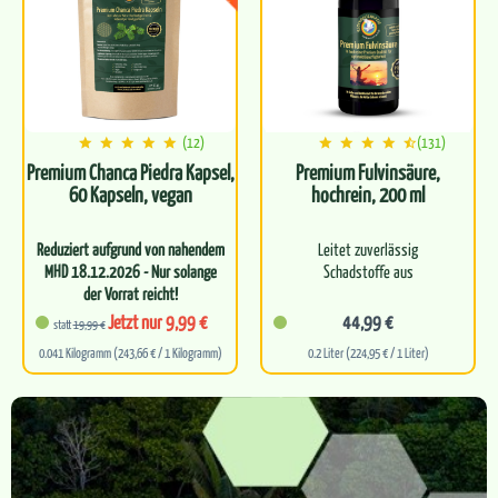
…
(12)
(131)
Premium Chanca Piedra Kapsel,
Premium Fulvinsäure,
60 Kapseln, vegan
hochrein, 200 ml
Reduziert aufgrund von nahendem
Leitet zuverlässig
MHD 18.12.2026 - Nur solange
Schadstoffe aus
der Vorrat reicht!
Hochdosierte Chanca Piedra
Entgiftet dich effektiv auf
Jetzt nur 9,99 €
44,99 €
statt
19,99 €
in praktischer…
Zellebene
0.041 Kilogramm (243,66 € / 1 Kilogramm)
0.2 Liter (224,95 € / 1 Liter)
Kurbelt deinen
körpereigenen
Zellstoffwechsel an