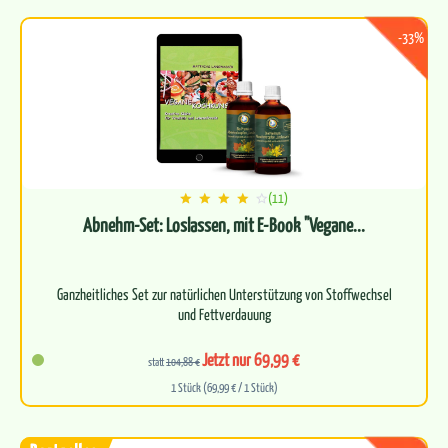
-33%
(11)
Abnehm-Set: Loslassen, mit E-Book "Vegane...
Ganzheitliches Set zur natürlichen Unterstützung von Stoffwechsel
und Fettverdauung
Enthält einen Doppelpack der bewährten…
Jetzt nur 69,99 €
statt
104,88 €
1 Stück (69,99 € / 1 Stück)