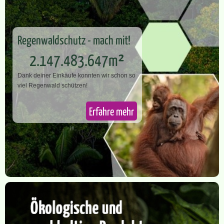
Regenwaldschutz - mach mit!
2.147.483.647m²
Dank deiner Einkäufe konnten wir schon so
v​iel Regenwald schützen!
Erfahre mehr