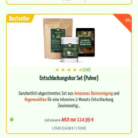
-8%
(298)
Entschlackungskur Set (Pulver)
Ganzheitlich abgestimmtes Set aus
Amazonas Darmreinigung
und
Regenwaldtee
für eine intensive 2-Monats-Entschlackung
Zweimonatig…
Jetzt nur 114,99 €
statt
124,97 €
1 Stück (114,99 € / 1 Stück)