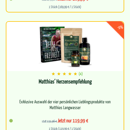
1 Stück (169,99 € / 1 Stück)
-9%
(4)
Matthias‘ Herzensempfehlung
Exklusive Auswahl der vier persönlichen Lieblingsprodukte von
Matthias Langwasser
Kraftvolles Quartett aus…
Jetzt nur 119,99 €
statt
131,96 €
1 Stück (119,99 € / 1 Stück)