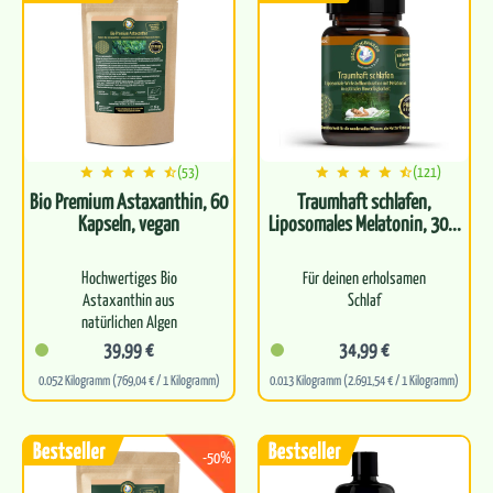
gesunde…
(53)
(121)
Bio Premium Astaxanthin, 60
Traumhaft schlafen,
Kapseln, vegan
Liposomales Melatonin, 30...
Hochwertiges Bio
Für deinen erholsamen
Astaxanthin aus
Schlaf
natürlichen Algen
GABA, Magnesium und
39,99 €
34,99 €
Unterstützt die
Melatonin in einer
0.052 Kilogramm (769,04 € / 1 Kilogramm)
0.013 Kilogramm (2.691,54 € / 1 Kilogramm)
Zellgesundheit und
liposomalen Kapsel
antioxidative Abwehrkraft
Hohe Bioverfügbarkeit
Trägt zum…
-50%
Ohne Nebenwirkungen