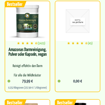
Befreit…
Für optimale…
(1423)
(45)
Amazonas Darmreinigung,
Pulver oder Kapseln, vegan
Reinigt effektiv den Darm
Für alle die Wildkräuter
lieben
79,99 €
0,00 €
0.252 Kilogramm (257,90 € / 1 Kilogramm)
Leitet natürlich
Schadstoffe aus
Perfekte Basis für eine